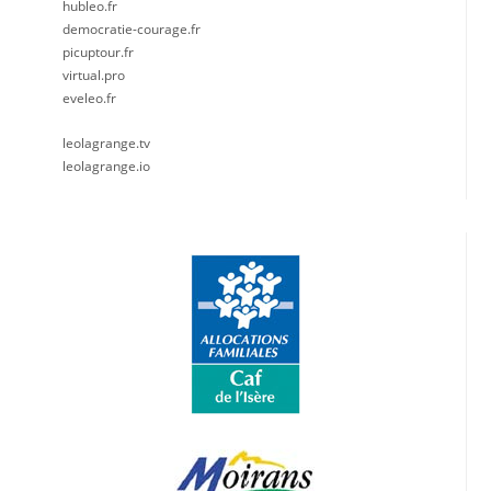
hubleo.fr
democratie-courage.fr
picuptour.fr
virtual.pro
eveleo.fr
leolagrange.tv
leolagrange.io