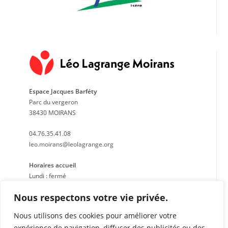
Espace Jacques Barféty
Parc du vergeron
38430 MOIRANS
04.76.35.41.08
leo.moirans@leolagrange.org
Horaires accueil
Lundi : fermé
Mardi : 14h à 17h
Nous respectons votre vie privée.
Mercredi : 9h à 12h 14h à 18h
Jeudi : 9h à 12h
Nous utilisons des cookies pour améliorer votre
Vendredi : fermé le matin – 14h à 17h
expérience de navigation, diffuser des publicités ou des