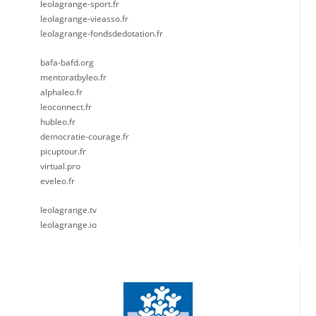
leolagrange-sport.fr
leolagrange-vieasso.fr
leolagrange-fondsdedotation.fr
bafa-bafd.org
mentoratbyleo.fr
alphaleo.fr
leoconnect.fr
hubleo.fr
democratie-courage.fr
picuptour.fr
virtual.pro
eveleo.fr
leolagrange.tv
leolagrange.io