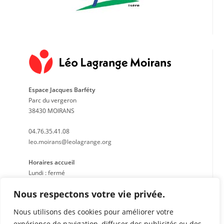
Espace Jacques Barféty
Parc du vergeron
38430 MOIRANS
04.76.35.41.08
leo.moirans@leolagrange.org
Horaires accueil
Lundi : fermé
Mardi : 14h à 17h
Nous respectons votre vie privée.
Mercredi : 9h à 12h 14h à 18h
Jeudi : 9h à 12h
Nous utilisons des cookies pour améliorer votre
Vendredi : fermé le matin – 14h à 17h
expérience de navigation, diffuser des publicités ou des