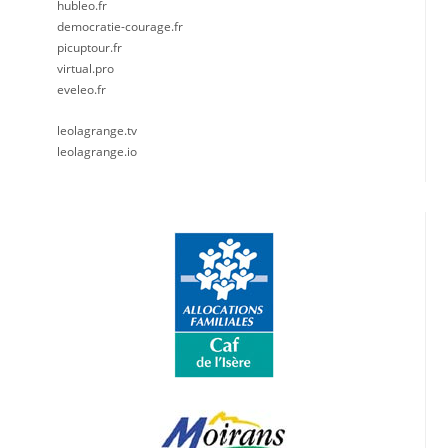
hubleo.fr
democratie-courage.fr
picuptour.fr
virtual.pro
eveleo.fr
leolagrange.tv
leolagrange.io